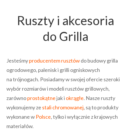
Ruszty i akcesoria
do Grilla
Jesteśmy
producentem rusztów
do budowy grilla
ogrodowego, palenisk i grilli ogniskowych
na trójnogach. Posiadamy w swojej ofercie szeroki
wybór rozmiarów i modeli rusztów grillowych,
zarówno
prostokątne
jak i
okrągłe
. Nasze ruszty
wykonujemy ze
stali chromowanej
, są to produkty
wykonane w
Polsce
, tylko i wyłącznie z krajowych
materiałów.