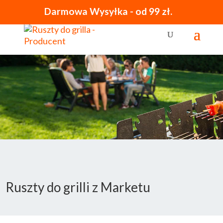
Darmowa Wysyłka - od 99 zł.
Ruszty do grilli z Marketu