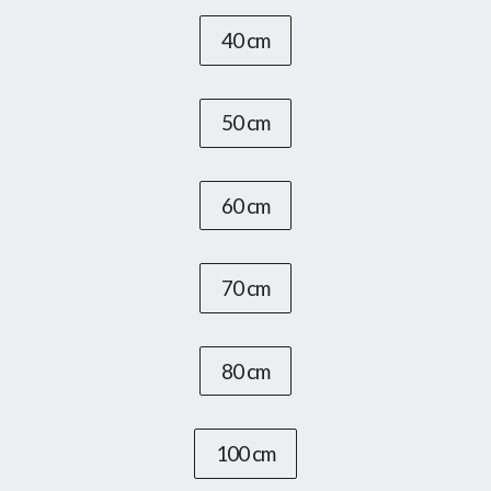
40 cm
50 cm
60 cm
70 cm
80 cm
100 cm