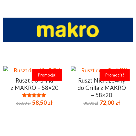
Promocja!
Promocja!
Ruszt do Grilla
Ruszt Nierdzewny
z MAKRO – 58×20
do Grilla z MAKRO
– 58×20
Pierwotna
Aktua
Pierwotna
Aktualna
72,00
zł
58,50
zł
Oceniono
80,00
zł
65,00
zł
5.00
cena
cena
cena
cena
na 5
wynosiła:
wynos
wynosiła:
wynosi:
80,00 zł.
72,00 
65,00 zł.
58,50 zł.