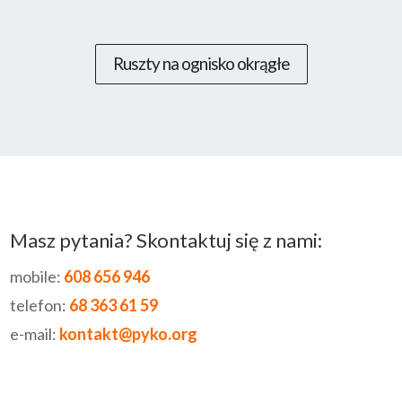
Ruszty na ognisko okrągłe
Masz pytania? Skontaktuj się z nami:
mobile:
608 656 946
telefon:
68 363 61 59
e-mail:
kontakt@pyko.org