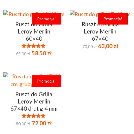
Promocja!
Promocja!
Ruszt do Grilla
Ruszt do Grilla
Leroy Merlin
Leroy Merlin
60×40
67×40
Pierwotna
Aktua
63,00
zł
70,00
zł
Pierwotna
Aktualna
58,50
zł
cena
cena
Oceniono
65,00
zł
5.00
cena
cena
wynosiła:
wynos
na 5
wynosiła:
wynosi:
70,00 zł.
63,00 
65,00 zł.
58,50 zł.
Promocja!
Ruszt do Grilla
Leroy Merlin
67×40 drut ⌀ 4 mm
Pierwotna
Aktualna
72,00
zł
Oceniono
80,00
zł
5.00
cena
cena
na 5