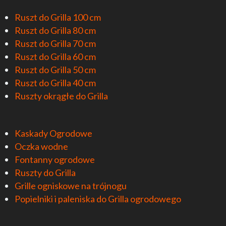
Ruszt do Grilla 100 cm
Ruszt do Grilla 80 cm
Ruszt do Grilla 70 cm
Ruszt do Grilla 60 cm
Ruszt do Grilla 50 cm
Ruszt do Grilla 40 cm
Ruszty okrągłe do Grilla
Kaskady Ogrodowe
Oczka wodne
Fontanny ogrodowe
Ruszty do Grilla
Grille ogniskowe na trójnogu
Popielniki i paleniska do Grilla ogrodowego