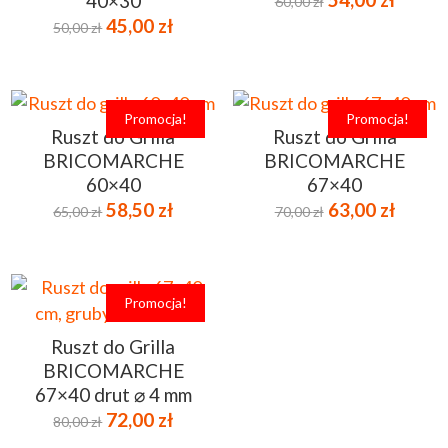
40×30
60,00
zł
Pierwotna
Aktualna
cena
cena
45,00
zł
50,00
zł
cena
cena
wynosiła:
wynos
wynosiła:
wynosi:
60,00 zł.
54,00 
50,00 zł.
45,00 zł.
Promocja!
Promocja!
Ruszt do Grilla
Ruszt do Grilla
BRICOMARCHE
BRICOMARCHE
60×40
67×40
Pierwotna
Aktualna
Pierwotna
Aktua
58,50
zł
63,00
zł
65,00
zł
70,00
zł
cena
cena
cena
cena
wynosiła:
wynosi:
wynosiła:
wynos
65,00 zł.
58,50 zł.
70,00 zł.
63,00 
Promocja!
Ruszt do Grilla
BRICOMARCHE
67×40 drut ⌀ 4 mm
Pierwotna
Aktualna
72,00
zł
80,00
zł
cena
cena