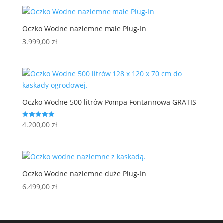
Oczko Wodne naziemne małe Plug-In
3.999,00
zł
Oczko Wodne 500 litrów Pompa Fontannowa GRATIS
4.200,00
zł
Oceniono
5.00
na 5
Oczko Wodne naziemne duże Plug-In
6.499,00
zł