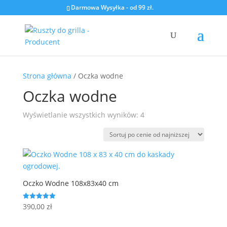
Darmowa Wysyłka - od 99 zł.
Strona główna
/ Oczka wodne
Oczka wodne
Posortowane
Wyświetlanie wszystkich wyników: 4
według
ceny:
od
niskiej
do
Oczko Wodne 108x83x40 cm
wysokiej
390,00
zł
Oceniono
5.00
na 5