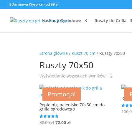
Darmowa Wysyłka - od 99 zł.
Kaskady Ogrodowe
Ruszty do Grilla
Strona główna
/
Ruszt 70 cm
/ Ruszty 70x50
Ruszty 70x50
Posortow
Wyświetlanie wszystkich wyników: 12
według
ceny:
Promocja!
od
Ruszt
niskiej
Popielnik, palenisko 70×50 cm do
grilla ogrodowego
do
100,
Ocenio
5.00
wysokiej
na 5
Pierwotna
Aktualna
80,00
zł
72,00
zł
Oceniono
5.00
cena
cena
na 5