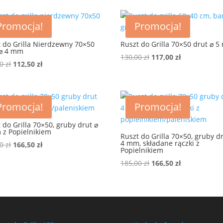
110,00 zł.
99,00 zł.
Promocja!
Promocja!
 do Grilla Nierdzewny 70×50
Ruszt do Grilla 70×50 drut ⌀ 
 ⌀ 4 mm
Pierwotna
Aktualna
130,00
zł
117,00
zł
Pierwotna
Aktualna
00
zł
112,50
zł
cena
cena
cena
cena
wynosiła:
wynosi:
wynosiła:
wynosi:
130,00 zł.
117,00 zł.
125,00 zł.
112,50 zł.
Promocja!
Promocja!
 do Grilla 70×50, gruby drut ⌀
 z Popielnikiem
Ruszt do Grilla 70×50, gruby d
4 mm, składane rączki z
Pierwotna
Aktualna
00
zł
166,50
zł
Popielnikiem
cena
cena
Pierwotna
Aktualna
185,00
zł
166,50
zł
wynosiła:
wynosi:
cena
cena
185,00 zł.
166,50 zł.
wynosiła:
wynosi:
185,00 zł.
166,50 zł.