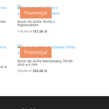
110,00 zł.
99,00 zł.
Promocja!
5 mm
Ruszt do Grilla 70×50 z
Popielnikiem
Pierwotna
Aktualna
175,00
zł
157,50
zł
cena
cena
wynosiła:
wynosi:
175,00 zł.
157,50 zł.
Promocja!
Ruszt do Grilla Nierdzewny 70×50
drut ⌀ 6 mm
rut ⌀
Pierwotna
Aktualna
225,00
zł
203,00
zł
cena
cena
wynosiła:
wynosi:
225,00 zł.
203,00 zł.