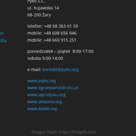
Pyko S.C.
ul. Kujawska 14
68-200 Żary
telefon: +48 68 363 61 59
gu
mobile: +48 608 656 946
mobile: +48 660 915 251
illa
poniedziałek – piątek 8:00-17:00
sobota 9:00-14:00
e-mail:
kontakt@pyko.org
www.pyko.org
www.zgrzewaniedrutu.pl
www.ogrody4u.org
www.akwaria.org
www.klatki.org
Images from: http://freepik.com