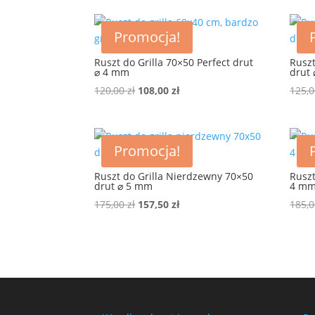
wynosiła:
wynosi:
80,00 zł.
72,00 zł.
Promocja!
Ruszt do Grilla 70×50 Perfect drut
Ruszt
⌀ 4 mm
drut
Pierwotna
Aktualna
120,00
zł
108,00
zł
125,
cena
cena
wynosiła:
wynosi:
120,00 zł.
108,00 zł.
Promocja!
Ruszt do Grilla Nierdzewny 70×50
Ruszt
drut ⌀ 5 mm
4 mm
Pierwotna
Aktualna
175,00
zł
157,50
zł
185,
cena
cena
wynosiła:
wynosi:
175,00 zł.
157,50 zł.