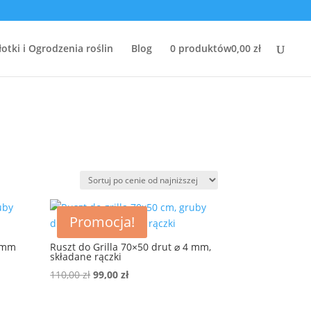
łotki i Ogrodzenia roślin
Blog
0 produktów
0,00 zł
Promocja!
4 mm
Ruszt do Grilla 70×50 drut ⌀ 4 mm,
składane rączki
Pierwotna
Aktualna
110,00
zł
99,00
zł
cena
cena
wynosiła:
wynosi: