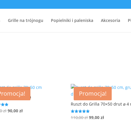
Grille na trójnogu
Popielniki i paleniska
Akcesoria
P
ane
Promocja!
Promocja!
 do Grilla 70×50
Ruszt do Grilla 70×50 drut ⌀ 
Pierwotna
Aktualna
00
zł
90,00
zł
no
cena
cena
Pierwotna
Aktualna
110,00
zł
99,00
zł
Oceniono
5.00
wynosiła:
wynosi:
cena
cena
na 5
100,00 zł.
90,00 zł.
wynosiła:
wynosi: