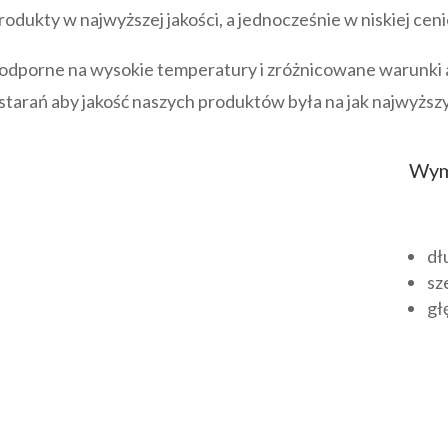
odukty w najwyższej jakości, a jednocześnie w niskiej ceni
ą odporne na wysokie temperatury i zróżnicowane warunki 
 starań aby jakość naszych produktów była na jak najwyżs
Wym
dł
sz
gł