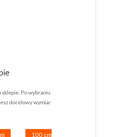
pie
 sklepie. Po wybraniu
ziesz docelowy wymiar
cm
100 cm