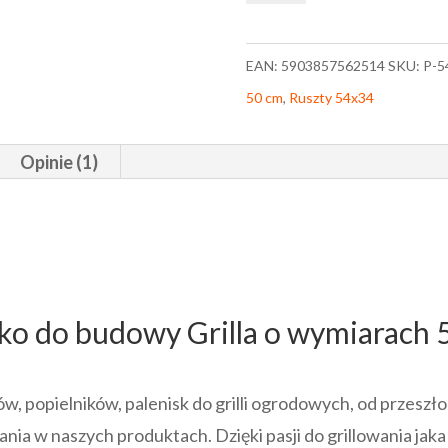
palenisko
54x34
EAN:
5903857562514
SKU:
P-5
cm
50 cm
,
Ruszty 54x34
do
grilla
Opinie (1)
ogrodowego
sko do budowy Grilla o wymiarach
 popielników, palenisk do grilli ogrodowych, od przeszło
a w naszych produktach. Dzięki pasji do grillowania jaka