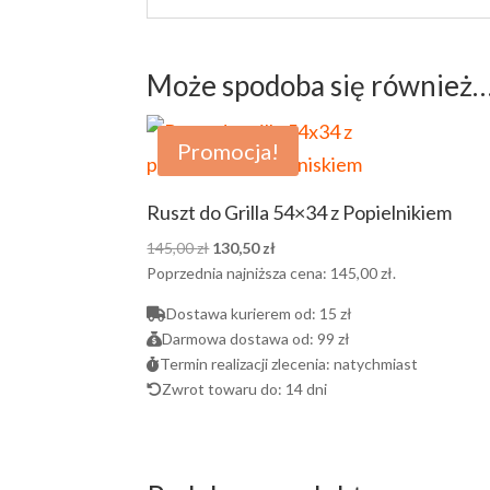
Może spodoba się również
Promocja!
Ruszt do Grilla 54×34 z Popielnikiem
Pierwotna
Aktualna
145,00
zł
130,50
zł
cena
cena
Poprzednia najniższa cena:
145,00
zł
.
wynosiła:
wynosi:
Dostawa kurierem od:
15 zł
145,00 zł.
130,50 zł.
Darmowa dostawa od:
99 zł
Termin realizacji zlecenia:
natychmiast
Zwrot towaru do:
14 dni