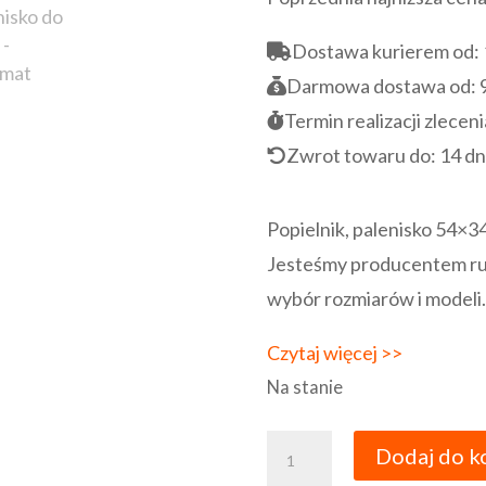
wynosiła
75,00 zł.
Dostawa kurierem od:
Darmowa dostawa od:
Termin realizacji zleceni
Zwrot towaru do:
14 dn
Popielnik, palenisko 54×
Jesteśmy producentem rusz
wybór rozmiarów i modeli.
Czytaj więcej >>
Na stanie
ilość
Dodaj do k
Popielnik,