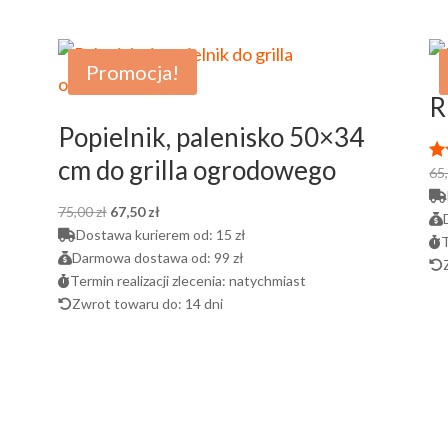
Promocja!
R
Popielnik, palenisko 50×34
cm do grilla ogrodowego
65
Oc
4.
na
Pierwotna
Aktualna
75,00
zł
67,50
zł
cena
cena
Dostawa kurierem od:
15 zł
T
wynosiła:
wynosi:
Darmowa dostawa od:
99 zł
75,00 zł.
67,50 zł.
Termin realizacji zlecenia:
natychmiast
Zwrot towaru do:
14 dni