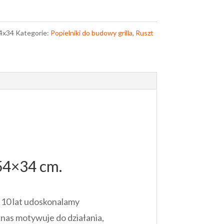
4x34
Kategorie:
Popielniki do budowy grilla
,
Ruszt
 54×34 cm.
 10 lat udoskonalamy
 nas motywuje do działania,