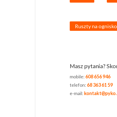
Ruszty na ognisko
Masz pytania? Skon
mobile:
608 656 946
telefon:
68 363 61 59
e-mail:
kontakt@pyko.