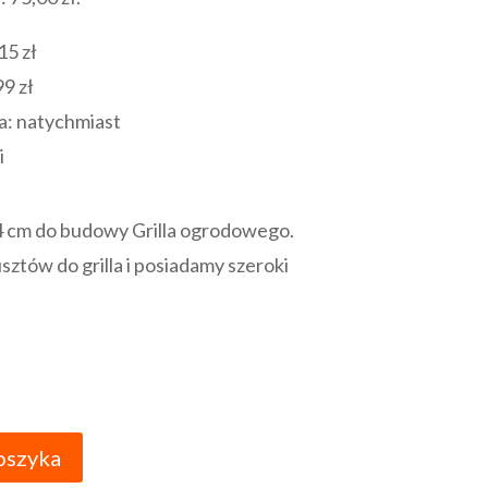
:
wynosi:
67,50 zł.
15 zł
99 zł
a:
natychmiast
i
34 cm do budowy Grilla ogrodowego.
tów do grilla i posiadamy szeroki
oszyka