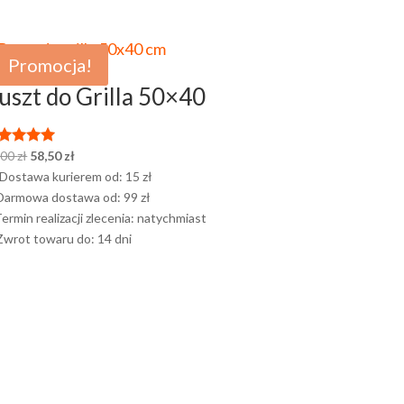
Promocja!
uszt do Grilla 50×40
Pierwotna
Aktualna
,00
zł
58,50
zł
eniono
90
cena
cena
Dostawa kurierem od:
15 zł
 5
wynosiła:
wynosi:
Darmowa dostawa od:
99 zł
65,00 zł.
58,50 zł.
ermin realizacji zlecenia:
natychmiast
Zwrot towaru do:
14 dni