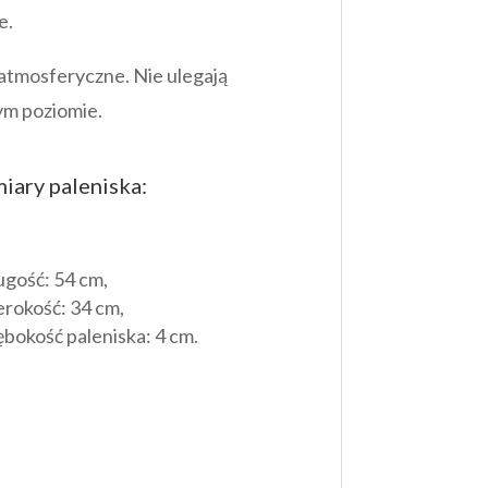
e.
atmosferyczne. Nie ulegają
zym poziomie.
iary paleniska:
ugość: 54 cm,
erokość: 34 cm,
ębokość paleniska: 4 cm.