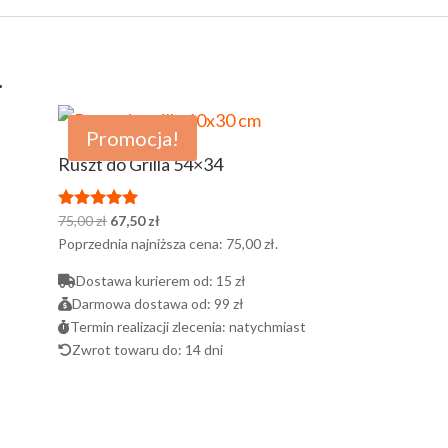
…
Promocja!
Ruszt do Grilla 54×34
Pierwotna
Aktualna
75,00
zł
67,50
zł
Oceniono
5.00
cena
cena
Poprzednia najniższa cena:
75,00
zł
.
na 5
wynosiła:
wynosi:
Dostawa kurierem od:
15 zł
75,00 zł.
67,50 zł.
Darmowa dostawa od:
99 zł
Termin realizacji zlecenia:
natychmiast
Zwrot towaru do:
14 dni