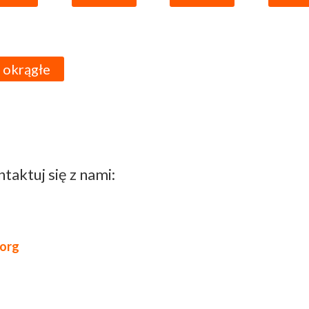
 okrągłe
taktuj się z nami:
org