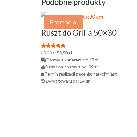
Podobne produkty
Promocja!
Ruszt do Grilla 50×30
Pierwotna
Aktualna
65,00
zł
58,50
zł
Oceniono
5.00
cena
cena
Dostawa kurierem od:
15 zł
na 5
wynosiła:
wynosi:
Darmowa dostawa od:
99 zł
65,00 zł.
58,50 zł.
Termin realizacji zlecenia:
natychmiast
Zwrot towaru do:
14 dni