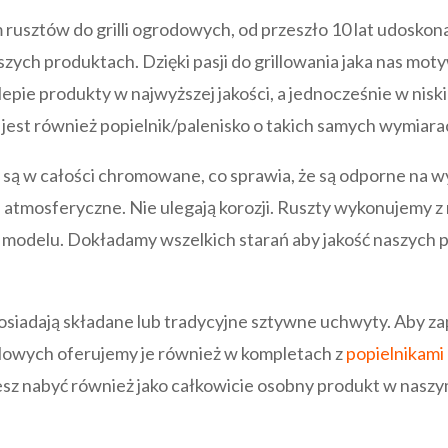
rusztów do grilli ogrodowych, od przeszło 10 lat udosko
ych produktach. Dzięki pasji do grillowania jaka nas moty
pie produkty w najwyższej jakości, a jednocześnie w niski
jest również popielnik/palenisko o takich samych wymiarach
 są w całości chromowane, co sprawia, że są odporne na 
 atmosferyczne. Nie ulegają korozji. Ruszty wykonujemy z
 modelu. Dokładamy wszelkich starań aby jakość naszych 
 posiadają składane lub tradycyjne sztywne uchwyty. Aby
llowych oferujemy je również w kompletach z
popielnikami
z nabyć również jako całkowicie osobny produkt w naszy