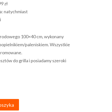
99 zł
a:
natychmiast
i
ogrodowego 100×40 cm, wykonany
popielnikiem/paleniskiem. Wszystkie
 chromowane.
tów do grilla i posiadamy szeroki
oszyka