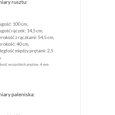
iary rusztu:
ugość: 100 cm,
ugość rączek: 14,5 cm,
erokość z rączkami: 54,5 cm,
erokość: 40 cm,
ległość między prętami: 2,5
.
bość wszystkich prętów: 4 mm.
iary paleniska: