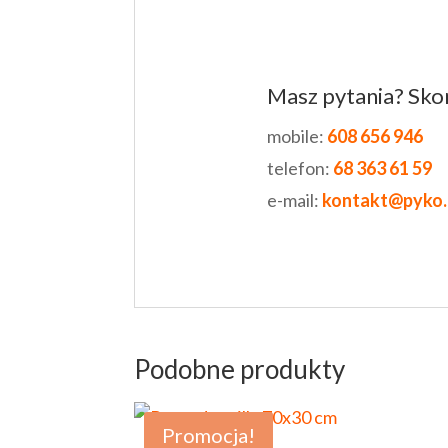
Masz pytania? Skon
mobile:
608 656 946
telefon:
68 363 61 59
e-mail:
kontakt@pyko.
Podobne produkty
Promocja!