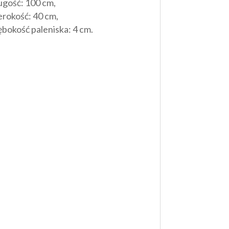
ugość: 100 cm,
erokość: 40 cm,
ębokość paleniska: 4 cm.