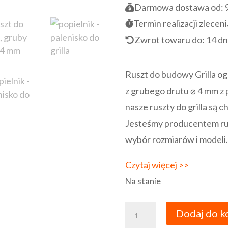
Darmowa dostawa od:
Termin realizacji zleceni
Zwrot towaru do:
14 dn
Ruszt do budowy Grilla 
z grubego drutu ⌀ 4 mm z 
nasze ruszty do grilla są
Jesteśmy producentem rusz
wybór rozmiarów i modeli.
Czytaj więcej >>
Na stanie
ilość
Dodaj do k
Ruszt