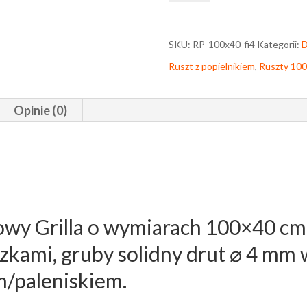
do
Grilla
SKU:
RP-100x40-fi4
Kategorii:
D
100x40,
Ruszt z popielnikiem
,
Ruszty 10
gruby
drut
Opinie (0)
⌀
4
mm
z
Popielnikiem
owy Grilla o wymiarach 100×40 c
czkami, gruby solidny drut ⌀ 4 mm 
m/paleniskiem.