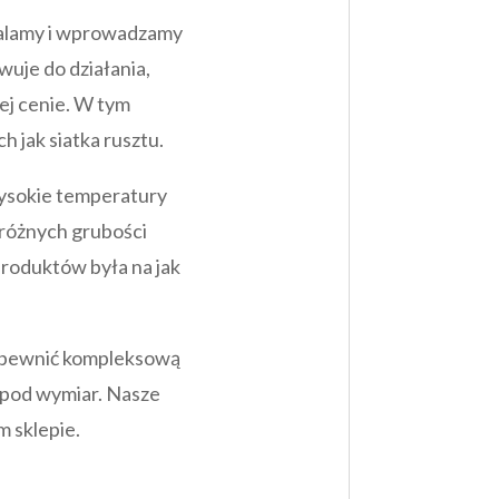
nalamy i wprowadzamy
wuje do działania,
ej cenie. W tym
 jak siatka rusztu.
wysokie temperatury
 różnych grubości
produktów była na jak
 zapewnić kompleksową
pod wymiar. Nasze
m sklepie.