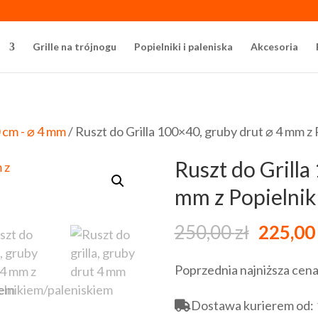
a
Grille na trójnogu
Popielniki i paleniska
Akcesoria
 cm - ⌀ 4 mm
/ Ruszt do Grilla 100×40, gruby drut ⌀ 4 mm z
Ruszt do Grilla
mm z Popielni
Pierwo
250,00
zł
225,0
cena
Poprzednia najniższa cen
wynosił
250,00 
Dostawa kurierem od: