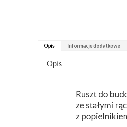
Opis
Informacje dodatkowe
Opis
Ruszt do bud
ze stałymi rą
z popielnikie