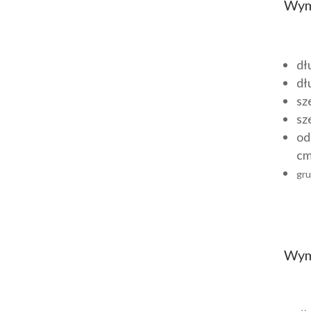
Wym
dł
dł
sz
sz
od
cm
gru
Wym