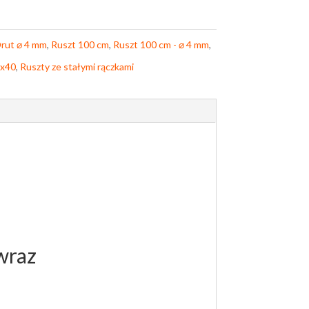
rut ⌀ 4 mm
,
Ruszt 100 cm
,
Ruszt 100 cm - ⌀ 4 mm
,
0x40
,
Ruszty ze stałymi rączkami
m
wraz