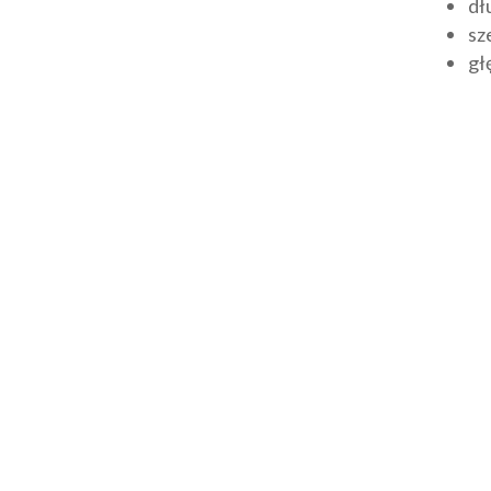
dł
sz
gł