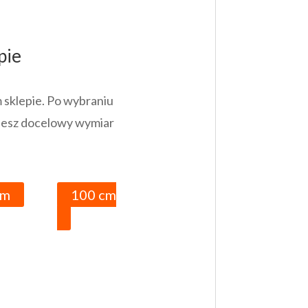
pie
 sklepie. Po wybraniu
ziesz docelowy wymiar
cm
100 cm